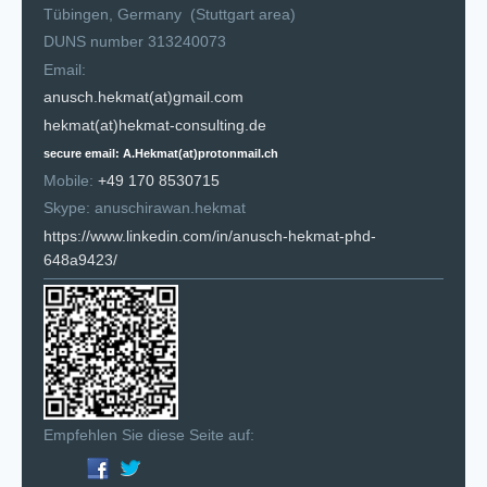
Tübingen, Germany (Stuttgart area)
DUNS number 313240073
Email:
anusch.hekmat(at)gmail.com
hekmat(at)hekmat-consulting.de
secure email: A.Hekmat(at)protonmail.ch
Mobile:
+49 170 8530715
Skype: anuschirawan.hekmat
https://www.linkedin.com/in/anusch-hekmat-phd-
648a9423/
Empfehlen Sie diese Seite auf: