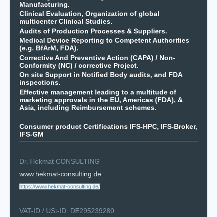
Manufacturing.
Clinical Evaluation, Organization of global
multicenter Clinical Studies.
Audits of Production Processes & Suppliers.
Medical Device Reporting to Competent Authorities
(e.g. BfArM, FDA).
Corrective And Preventive Action (CAPA) / Non-
Conformity (NC) / corrective Project.
On site Support in Notified Body audits, and FDA
inspections.
Effective management leading to a multitude of
marketing approvals in the EU, Americas (FDA), &
Asia, including Reimbursement schemes.
Consumer product Certifications IFS-HPC, IFS-Broker,
IFS-GM
Dr. Hekmat CONSULTING
www.hekmat-consulting.de
https://www.hekmat-consulting.de/
VAT-ID / USt-ID: DE295239280