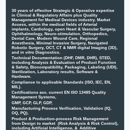
30 years of effective Strategic & Operative expertise
in Clinical & Regulatory Affairs plus Quality
Management for Medical Devices industry. Market
Access, within the medical fields of Arterial
implants, Cardiology, open Heart & Vascular Surgery,
Ophthalmology, Neuro-stimulation, Orthopedics,
Dental Care, Modern Wound Care, Regional
Anesthesia, Minimal Invasive Surgery, Navigated
Robotic Surgery, OCT, CT & NMR digital Imaging (3D),
and
in vitro
Diagnostics.
Technical Documentation (DHF, DMR, DHR), STED,
including Analysis & Evaluation of Product Function
& Safety, Biocompatibility, Packaging, Labeling (UDI),
Sterilization, Laboratory results, Software &
Hardware.
Compliance to applicable Standards (ISO, IEC, EN,
MIL).
Certifications acc. current EN ISO 13485 Quality
Management Systems,
GMP, GCP, GLP, GDP,
Manufacturing Process Verification, Validation (IQ,
OQ, PQ).
Product & Production-process Risk Management
from Design to market (Risk Analysis & Risk Control),
including Artificial Intelligence, & Additive